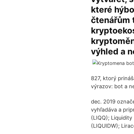
které hýb
čtenářům t
kryptoekos
kryptoměn
výhled a n
827, ktorý priná
výrazov: bot a ne
dec. 2019 označe
vyhľadáva a prip
(LIQQ); Liquidit
(LIQUIDW); Lirac