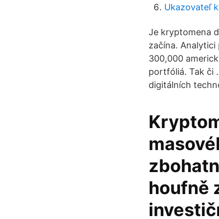
Ukazovateľ k
Je kryptomena do
začína. Analytic
300,000 americký
portfóliá. Tak č
digitálních techno
Kryptom
masovéh
zbohatnu
houfně z
investič