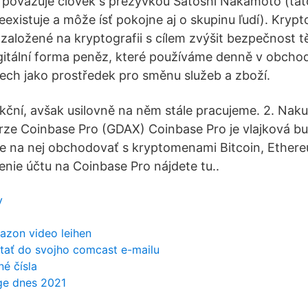
sa považuje človek s prezývkou Satoshi Nakamoto (tá
eexistuje a môže ísť pokojne aj o skupinu ľudí). Kryp
lo založené na kryptografii s cílem zvýšit bezpečnost t
igitální forma peněz, které používáme denně v obcho
rech jako prostředek pro směnu služeb a zboží.
nkční, avšak usilovně na něm stále pracujeme. 2. Naku
rze Coinbase Pro (GDAX) Coinbase Pro je vlajková bu
 na nej obchodovať s kryptomenami Bitcoin, Ethereu
nie účtu na Coinbase Pro nájdete tu..
y
azon video leihen
ať do svojho comcast e-mailu
né čísla
nge dnes 2021