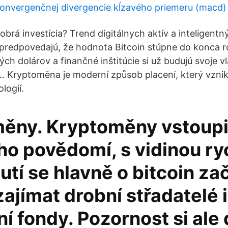
onvergenčnej divergencie kĺzavého priemeru (macd
brá investícia? Trend digitálnych aktív a inteligentn
i predpovedajú, že hodnota Bitcoin stúpne do konca 
ch dolárov a finančné inštitúcie si už budujú svoje v
i … Kryptoměna je moderní způsob placení, který vzni
logií.
ěny. Kryptoměny vstoupi
o povědomí, s vidinou ry
tí se hlavně o bitcoin zač
ajímat drobní střadatelé i
ní fondy. Pozornost si ale 