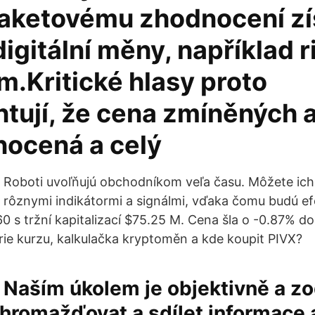
aketovému zhodnocení zís
digitální měny, například r
m.Kritické hlasy proto
ují, že cena zmíněných a
ocená a celý
Roboti uvoľňujú obchodníkom veľa času. Môžete ich
rôznymi indikátormi a signálmi, vďaka čomu budú efe
60 s tržní kapitalizací $75.25 M. Cena šla o -0.87% d
orie kurzu, kalkulačka kryptoměn a kde koupit PIVX?
Naším úkolem je objektivně a 
shromažďovat a sdílet informace 