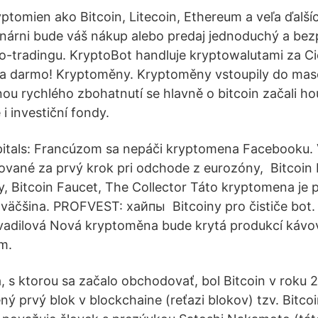
yptomien ako Bitcoin, Litecoin, Ethereum a veľa ďalší
enárni bude váš nákup alebo predaj jednoduchý a be
o-tradingu. KryptoBot handluje kryptowalutami za Ci
za darmo! Kryptoměny. Kryptoměny vstoupily do ma
nou rychlého zbohatnutí se hlavně o bitcoin začali ho
 i investiční fondy.
pitals: Francúzom sa nepáči kryptomena Facebooku. 
vané za prvý krok pri odchode z eurozóny, Bitcoin 
 Bitcoin Faucet, The Collector Táto kryptomena je 
 väčšina. PROFVEST: хайпы Bitcoiny pro čističe bot. 
vadilová Nová kryptoměna bude krytá produkcí káv
m.
 s ktorou sa začalo obchodovať, bol Bitcoin v roku 2
ný prvý blok v blockchaine (reťazi blokov) tzv. Bitco