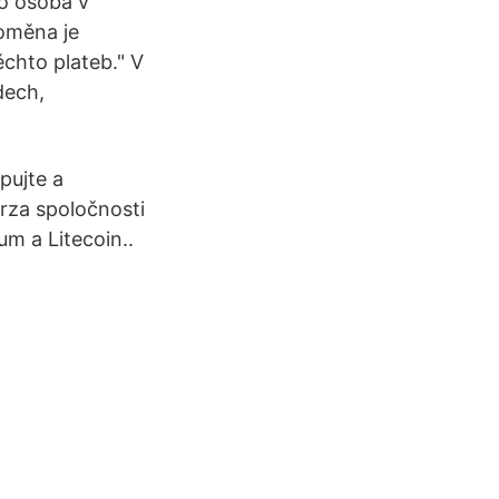
to osoba v
toměna je
ěchto plateb." V
dech,
pujte a
rza spoločnosti
m a Litecoin..