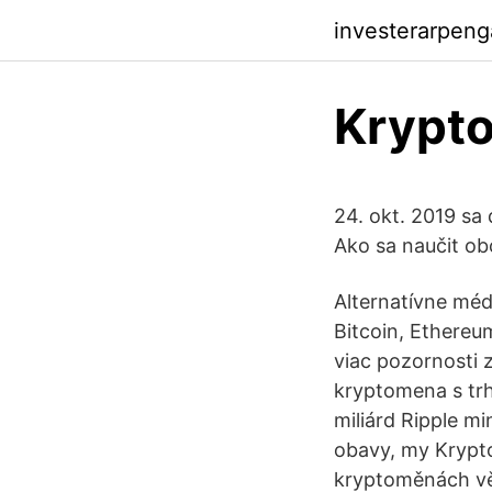
investerarpeng
Krypt
24. okt. 2019 s
Ako sa naučit o
Alternatívne méd
Bitcoin, Ethereu
viac pozornosti z
kryptomena s tr
miliárd Ripple mi
obavy, my Krypto
kryptoměnách věd