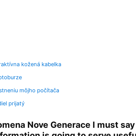
raktívna kožená kabelka
ptoburze
stneniu môjho počítača
el prijatý
omena Nove Generace I must say 
nformation is going to serve usef