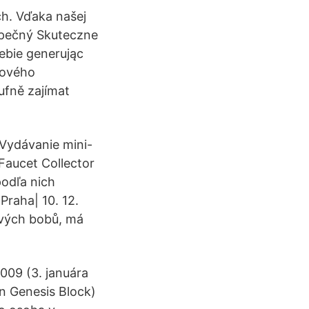
ch. Vďaka našej
zpečný Skuteczne
ebie generując
sového
ufně zajímat
Vydávanie mini-
Faucet Collector
podľa nich
Praha| 10. 12.
ových bobů, má
009 (3. januára
in Genesis Block)