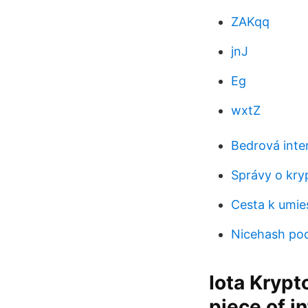
ZAKqq
jnJ
Eg
wxtZ
Bedrová inte
Správy o kry
Cesta k umie
Nicehash podi
Iota Krypt
piece of i