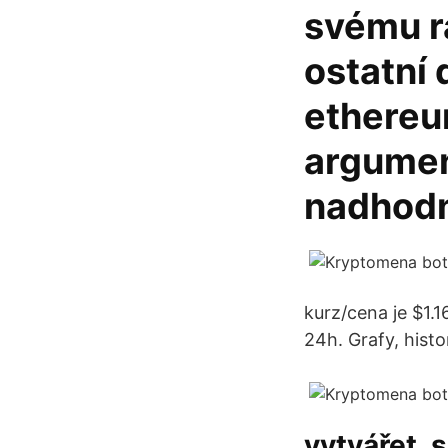
svému r
ostatní 
ethereu
argument
nadhodn
kurz/cena je $1.1
24h. Grafy, hist
vytvářet, 