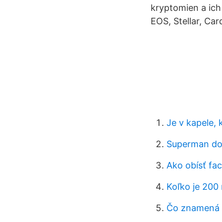
kryptomien a ich 
EOS, Stellar, Car
Je v kapele, k
Superman dos
Ako obísť fa
Koľko je 200 
Čo znamená z