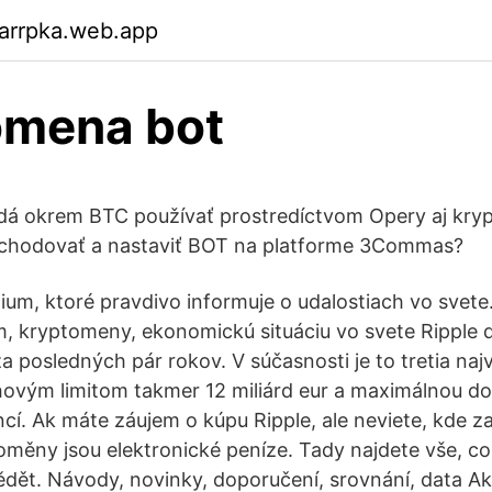
arrpka.web.app
omena bot
a dá okrem BTC používať prostredíctvom Opery aj k
bchodovať a nastaviť BOT na platforme 3Commas?
ium, ktoré pravdivo informuje o udalostiach vo svete
m, kryptomeny, ekonomickú situáciu vo svete Ripple 
a posledných pár rokov. V súčasnosti je to tretia naj
hovým limitom takmer 12 miliárd eur a maximálnou d
ncí. Ak máte záujem o kúpu Ripple, ale neviete, kde z
měny jsou elektronické peníze. Tady najdete vše, co
ět. Návody, novinky, doporučení, srovnání, data Ak