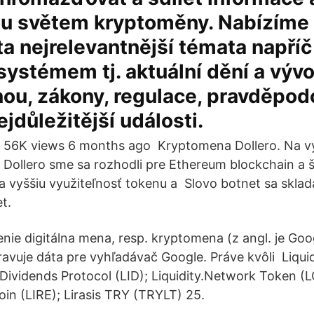
ou světem kryptoměny. Nabízíme
a nejrelevantnější témata napří
ystémem tj. aktuální dění a vývoj
ou, zákony, regulace, pravděpo
ejdůležitější události.
56K views 6 months ago Kryptomena Dollero. Na v
Dollero sme sa rozhodli pre Ethereum blockchain a
ša vyššiu využiteľnosť tokenu a Slovo botnet sa skla
t.
nie digitálna mena, resp. kryptomena (z angl. je Goo
ravuje dáta pre vyhľadávač Google. Práve kvôli Liqui
y Dividends Protocol (LID); Liquidity.Network Token (
oin (LIRE); Lirasis TRY (TRYLT) 25.