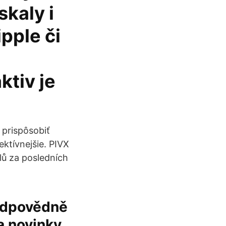
kaly i
ipple či
ktiv je
 prispôsobiť
ktívnejšie. PIVX
olů za posledních
zodpovědně
a novinky,