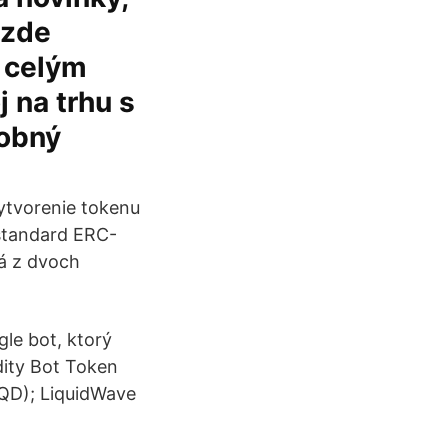
 zde
č celým
 na trhu s
dobný
ytvorenie tokenu
 štandard ERC-
dá z dvoch
gle bot, ktorý
dity Bot Token
LQD); LiquidWave