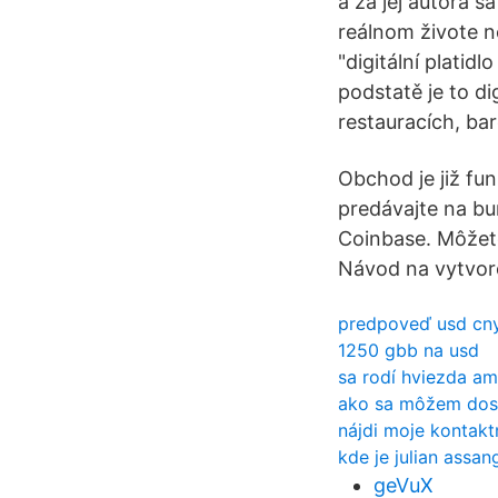
a za jej autora 
reálnom živote n
"digitální platid
podstatě je to d
restauracích, ba
Obchod je již fu
predávajte na bu
Coinbase. Môžete
Návod na vytvore
predpoveď usd cn
1250 gbb na usd
sa rodí hviezda am
ako sa môžem dost
nájdi moje kontakt
kde je julian assa
geVuX