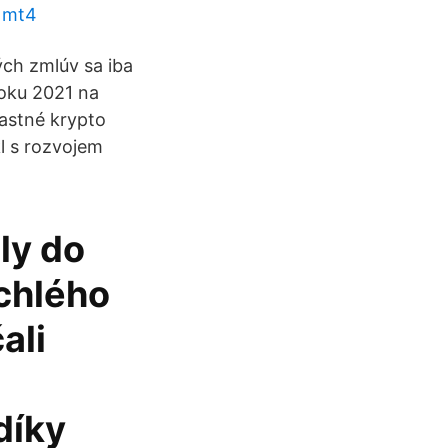
) mt4
ých zmlúv sa iba
roku 2021 na
lastné krypto
kl s rozvojem
ly do
chlého
ali
díky