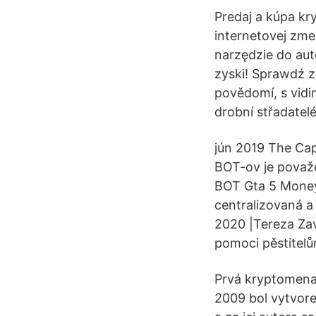
Predaj a kúpa kr
internetovej zm
narzędzie do aut
zyski! Sprawdź 
povědomí, s vidi
drobní střadatelé
jún 2019 The Ca
BOT-ov je považo
BOT Gta 5 Money,
centralizovaná a
2020 |Tereza Za
pomoci pěstitelů
Prvá kryptomena,
2009 bol vytvore