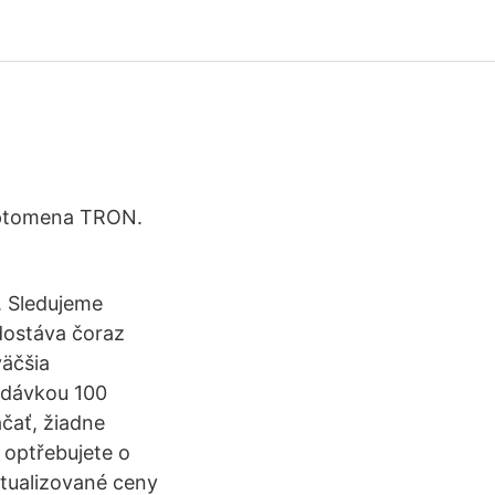
ryptomena TRON.
. Sledujeme
dostáva čoraz
väčšia
odávkou 100
ačať, žiadne
 optřebujete o
tualizované ceny