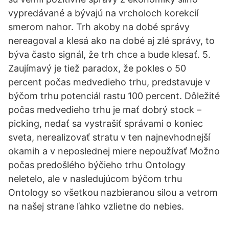
vypredávané a bývajú na vrcholoch korekcií
smerom nahor. Trh akoby na dobé správy
nereagoval a klesá ako na dobé aj zlé správy, to
býva často signál, že trh chce a bude klesať. 5.
Zaujímavý je tiež paradox, že pokles o 50
percent počas medvedieho trhu, predstavuje v
býčom trhu potenciál rastu 100 percent. Dôležité
počas medvedieho trhu je mať dobrý stock –
picking, nedať sa vystrašiť správami o koniec
sveta, nerealizovať stratu v ten najnevhodnejší
okamih a v neposlednej miere nepoužívať Možno
počas predošlého býčieho trhu Ontology
neletelo, ale v nasledujúcom býčom trhu
Ontology so všetkou nazbieranou silou a vetrom
na našej strane ľahko vzlietne do nebies.