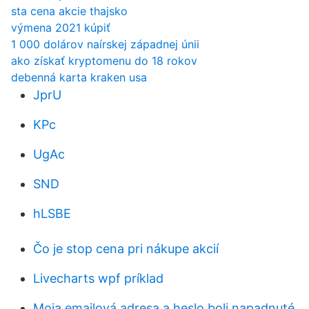
sta cena akcie thajsko
výmena 2021 kúpiť
1 000 dolárov naírskej západnej únii
ako získať kryptomenu do 18 rokov
debenná karta kraken usa
JprU
KPc
UgAc
SND
hLSBE
Čo je stop cena pri nákupe akcií
Livecharts wpf príklad
Moja emailová adresa a heslo boli napadnuté