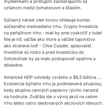
myšlienkami a prístupmi zaoberajúcimi sa
vzťahom medzi bohatstvom a šťastím.
Súčasný nárast cien kovov ohlasuje koniec
súčasného medvedieho trhu. Crypto Investície
na peňažnom trhu - mali by sme vyskočiť z lode!
Nie je nič väčšie ako more a väčšie tajomstvo
ako stratená loď! - Clive Cussler, spisovateľ.
Investície sú riziko a pred investíciou do
čohokoľvek by sa malo postupovať opatrne a
dôsledne.
Americké HDP odvtedy vzrástlo o $6,5 bilióna …
Existencia býčieho trhu je podmienená situáciou,
kedy skupina cenných papierov rýchlo narastá
na hodnote. Zväčšia ide o vývoj akcií na celom
trhu alebo ostro sledovaných akciových idexoch.