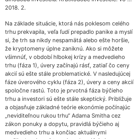
2018. 2.
Na základe situácie, ktorá nás poklesom celého
trhu prekvapila, veľa ľudí prepadlo panike a myslí
si, že trh sa nikdy nespamätá alebo ešte horšie,
že kryptomeny úplne zaniknú. Ako si môžete
všimnúť, v období hlbokej krízy a medvedieho
trhu (fáza 1), úvery začínajú rásť, zatiaľ čo ceny
akcií sú ešte stále problematické. V nasledujúcej
fáze úverového cyklu (fáza 2), úvery a ceny akcií
spoločne rastú. Toto je prvotná fáza býčieho
trhu a investori sú ešte stále skeptický. Približuje
a objasňuje základné teórie ekonómie počínajúc
„neviditeľnou rukou trhu“ Adama Smitha cez
zákon ponuky a dopytu, pravidlá býčieho aj
medvedieho trhu a končiac aktuálnymi