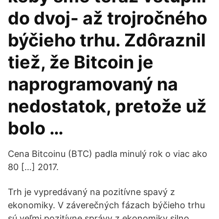
do dvoj- až trojročného
býčieho trhu. Zdôraznil
tiež, že Bitcoin je
naprogramovaný na
nedostatok, pretože už
bolo …
Cena Bitcoinu (BTC) padla minulý rok o viac ako
80 […] 2017.
Trh je vypredávaný na pozitívne spavý z
ekonomiky. V záverečných fázach býčieho trhu
sú veľmi pozitívne správy z ekonomiky silno