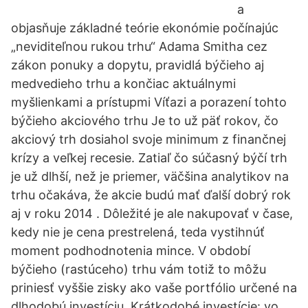
a
objasňuje základné teórie ekonómie počínajúc
„neviditeľnou rukou trhu“ Adama Smitha cez
zákon ponuky a dopytu, pravidlá býčieho aj
medvedieho trhu a končiac aktuálnymi
myšlienkami a prístupmi Víťazi a porazení tohto
býčieho akciového trhu Je to už päť rokov, čo
akciový trh dosiahol svoje minimum z finančnej
krízy a veľkej recesie. Zatiaľ čo súčasný býčí trh
je už dlhší, než je priemer, väčšina analytikov na
trhu očakáva, že akcie budú mať ďalší dobrý rok
aj v roku 2014 . Dôležité je ale nakupovať v čase,
kedy nie je cena prestrelená, teda vystihnúť
moment podhodnotenia mince. V období
býčieho (rastúceho) trhu vám totiž to môžu
priniesť vyššie zisky ako vaše portfólio určené na
dlhodobú investíciu. Krátkodobé investície: vo …