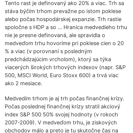
Tento rast je definovaný ako 20% a viac. Trh sa
stáva býčím trhom prevažne po istom poklese
alebo počas hospodárskej expanzie. Trh rastie
spoločne s HDP a so … Hranica medvedieho trhu
nie je presne definovaná, ale spravidla o
medveďom trhu hovoríme pri poklese cien o 20
% a viac (v porovnaní s posledným
predchádzajúcim vrcholom), ktorý sa týka
viacerých širokých trhových indexov (napr. S&P
500, MSCI World, Euro Stoxx 600) a trvá viac
ako 2 mesiace.
Medvedím trhom je aj trh počas finančnej krízy.
Počas poslednej finančnej krízy stratil akciový
index S&P 500 50% svojej hodnoty (v rokoch
2007-2009). V medveďom trhu, je ziskových
obchodov málo a preto je tu skutočne čas na