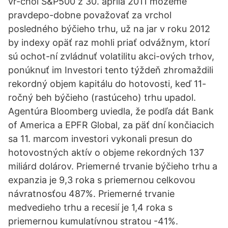
vr-chol S&P500 z 30. apríla 2011 môžeme
pravdepo-dobne považovať za vrchol
posledného býčieho trhu, už na jar v roku 2012
by indexy opäť raz mohli priať odvážnym, ktorí
sú ochot-ní zvládnuť volatilitu akci-ových trhov,
ponúknuť im Investori tento týždeň zhromaždili
rekordný objem kapitálu do hotovosti, keď 11-
ročný beh býčieho (rastúceho) trhu upadol.
Agentúra Bloomberg uviedla, že podľa dát Bank
of America a EPFR Global, za päť dní končiacich
sa 11. marcom investori vykonali presun do
hotovostných aktív o objeme rekordných 137
miliárd dolárov. Priemerné trvanie býčieho trhu a
expanzia je 9,3 roka s priemernou celkovou
návratnosťou 487%. Priemerné trvanie
medvedieho trhu a recesií je 1,4 roka s
priemernou kumulatívnou stratou -41%.