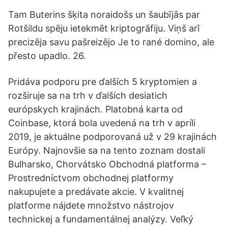
Tam Buterins šķita noraidošs un šaubījās par
Rotšildu spēju ietekmēt kriptogrāfiju. Viņš arī
precizēja savu pašreizējo Je to rané domino, ale
přesto upadlo. 26.
Pridáva podporu pre ďalších 5 kryptomien a
rozširuje sa na trh v ďalších desiatich
európskych krajinách. Platobná karta od
Coinbase, ktorá bola uvedená na trh v apríli
2019, je aktuálne podporovaná už v 29 krajinách
Európy. Najnovšie sa na tento zoznam dostali
Bulharsko, Chorvátsko Obchodná platforma –
Prostredníctvom obchodnej platformy
nakupujete a predávate akcie. V kvalitnej
platforme nájdete množstvo nástrojov
technickej a fundamentálnej analýzy. Veľký