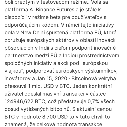
boli predtým v testovacom režime.. Volá sa
platforma A. Binance Futures a je stále k
dispozícii v režime beta pre používateľov s
odporúčajúcim kódom. V rámci tejto iniciatívy
bola v New Delhi spustená platforma EÚ, ktorá
združuje európskych aktérov v oblasti inovácií
pôsobiacich v Indii s cieľom podporiť inovačné
partnerstvo medzi EÚ a Indiou prostredníctvom
spoločných iniciatív a akcií pod "európskou
vlajkou", podporovať európskych výskumníkov,
inovátorov a Jan 15, 2020 · Bitcoinová velryba
přesouvá 1 mld. USD v BTC. Jeden konkrétní
uživatel odeslal masivní transakci v částce
124946,622 BTC, což představuje 0,7% všech
dosud vytěžených bitcoinů. S aktuální cenou
BTC v hodnotě 8 700 USD to v tuto chvíli to
znamená, že celková hodnota transakce