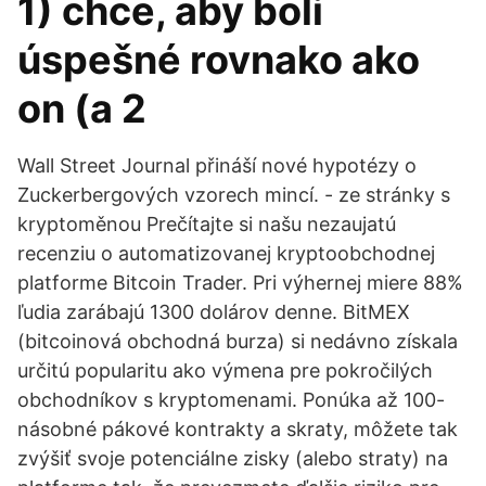
1) chce, aby boli
úspešné rovnako ako
on (a 2
Wall Street Journal přináší nové hypotézy o
Zuckerbergových vzorech mincí. - ze stránky s
kryptoměnou Prečítajte si našu nezaujatú
recenziu o automatizovanej kryptoobchodnej
platforme Bitcoin Trader. Pri výhernej miere 88%
ľudia zarábajú 1300 dolárov denne. BitMEX
(bitcoinová obchodná burza) si nedávno získala
určitú popularitu ako výmena pre pokročilých
obchodníkov s kryptomenami. Ponúka až 100-
násobné pákové kontrakty a skraty, môžete tak
zvýšiť svoje potenciálne zisky (alebo straty) na