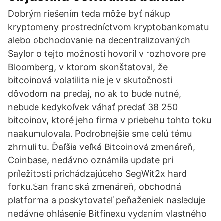
Dobrým riešením teda môže byť nákup
kryptomeny prostredníctvom kryptobankomatu
alebo obchodovanie na decentralizovaných
Saylor o tejto možnosti hovoril v rozhovore pre
Bloomberg, v ktorom skonštatoval, že
bitcoinová volatilita nie je v skutočnosti
dôvodom na predaj, no ak to bude nutné,
nebude kedykoľvek váhať predať 38 250
bitcoinov, ktoré jeho firma v priebehu tohto toku
naakumulovala. Podrobnejšie sme celú tému
zhrnuli tu. Ďaľšia veľká Bitcoinová zmenáreň,
Coinbase, nedávno oznámila update pri
príležitosti prichádzajúceho SegWit2x hard
forku.San franciská zmenáreň, obchodná
platforma a poskytovateľ peňaženiek nasleduje
nedávne ohlásenie Bitfinexu vydaním vlastného