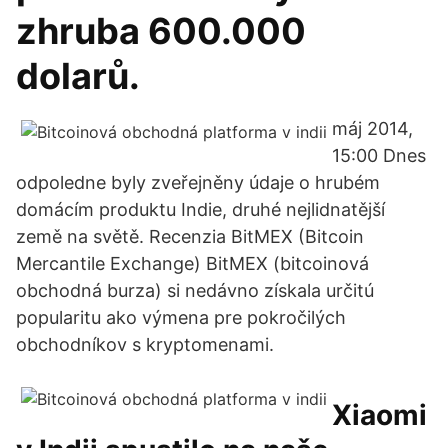
zhruba 600.000
dolarů.
máj 2014,
15:00 Dnes
odpoledne byly zveřejněny údaje o hrubém
domácím produktu Indie, druhé nejlidnatější
země na světě. Recenzia BitMEX (Bitcoin
Mercantile Exchange) BitMEX (bitcoinová
obchodná burza) si nedávno získala určitú
popularitu ako výmena pre pokročilých
obchodníkov s kryptomenami.
Xiaomi