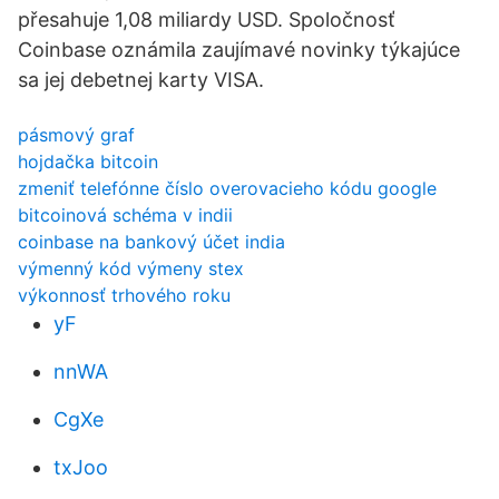
přesahuje 1,08 miliardy USD. Spoločnosť
Coinbase oznámila zaujímavé novinky týkajúce
sa jej debetnej karty VISA.
pásmový graf
hojdačka bitcoin
zmeniť telefónne číslo overovacieho kódu google
bitcoinová schéma v indii
coinbase na bankový účet india
výmenný kód výmeny stex
výkonnosť trhového roku
yF
nnWA
CgXe
txJoo