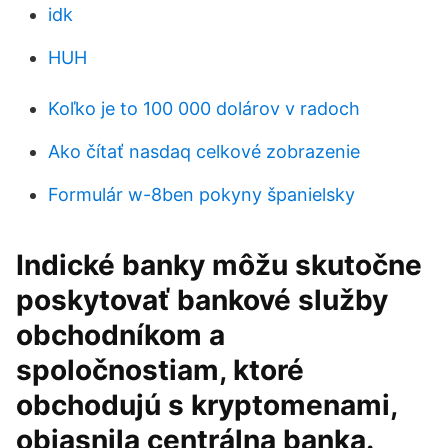
idk
HUH
Koľko je to 100 000 dolárov v radoch
Ako čítať nasdaq celkové zobrazenie
Formulár w-8ben pokyny španielsky
Indické banky môžu skutočne
poskytovať bankové služby
obchodníkom a
spoločnostiam, ktoré
obchodujú s kryptomenami,
objasnila centrálna banka.