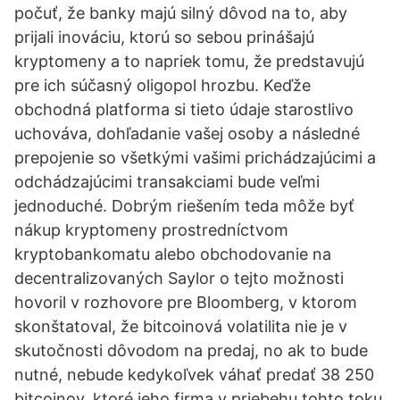
počuť, že banky majú silný dôvod na to, aby
prijali inováciu, ktorú so sebou prinášajú
kryptomeny a to napriek tomu, že predstavujú
pre ich súčasný oligopol hrozbu. Keďže
obchodná platforma si tieto údaje starostlivo
uchováva, dohľadanie vašej osoby a následné
prepojenie so všetkými vašimi prichádzajúcimi a
odchádzajúcimi transakciami bude veľmi
jednoduché. Dobrým riešením teda môže byť
nákup kryptomeny prostredníctvom
kryptobankomatu alebo obchodovanie na
decentralizovaných Saylor o tejto možnosti
hovoril v rozhovore pre Bloomberg, v ktorom
skonštatoval, že bitcoinová volatilita nie je v
skutočnosti dôvodom na predaj, no ak to bude
nutné, nebude kedykoľvek váhať predať 38 250
bitcoinov, ktoré jeho firma v priebehu tohto toku