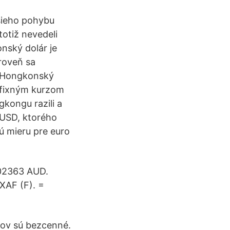
šieho pohybu
totiž nevedeli
nský dolár je
roveň sa
ng.Hongkonský
e fixným kurzom
gkongu razili a
/USD, ktorého
ú mieru pre euro
002363 AUD.
XAF (F). =
ov sú bezcenné.