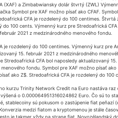
FA (XAF) a Zimbabwiansky dolár štvrtý (ZWL) Výmen
lačka Symbol pre XAF možno písať ako CFAF. Symb
redoafrická CFA je rozdelený do 100 centimes. Štvrt
ný do 100 cents. Výmenný kurz pre Stredoafrická CFA
. február 2021 z medzinárodného menového fondu.
A je rozdelený do 100 centimes. Výmenný kurz pre A
lizovaný 15. február 2021 z medzinárodného menové
 Stredoafrická CFA bol naposledy aktualizovaný 15.
menového fondu. Symbol pre XAF možno písať ako
sať ako Z$. Stredoafrická CFA je rozdelený do 100 
kurzu Trinity Network Credit na Euro nastáva raz d
zvýšená o 0.000064951316024862 Euro. Čo sú to sta
, stablecoiny sú pokusom o zastúpenie fiat peňazí (d
Konverzia medzi fiatom a kryptomenou je stále časo
esto je takmer vždy na strane fiat. Novozélandský do