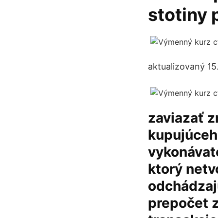
stotiny
aktualizovaný 15
zaviazať 
kupujúceho
vykonávat
ktorý netv
odchádzajú
prepočet z