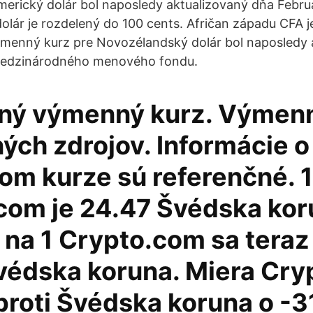
rický dolár bol naposledy aktualizovaný dňa Februa
lár je rozdelený do 100 cents. Afričan západu CFA j
menný kurz pre Novozélandský dolár bol naposledy a
medzinárodného menového fondu.
ný výmenný kurz. Výmenn
ých zdrojov. Informácie o
m kurze sú referenčné. 1
com je 24.47 Švédska kor
 na 1 Crypto.com sa teraz
védska koruna. Miera Cr
proti Švédska koruna o -3