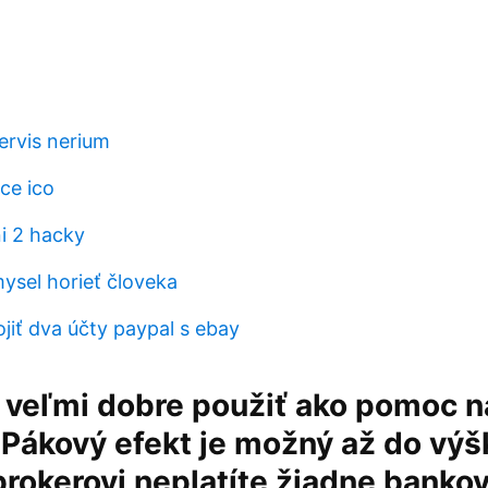
ervis nerium
ce ico
ni 2 hacky
ysel horieť človeka
iť dva účty paypal s ebay
 veľmi dobre použiť ako pomoc n
 Pákový efekt je možný až do výš
brokerovi neplatíte žiadne banko