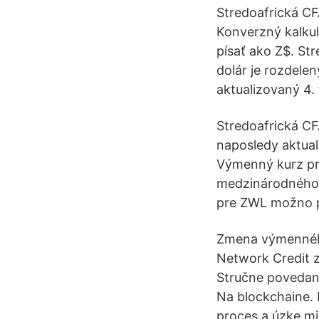
Stredoafrická C
Konverzný kalku
písať ako Z$. St
dolár je rozdele
aktualizovaný 4
Stredoafrická CF
naposledy aktua
Výmenný kurz pre
medzinárodného 
pre ZWL možno pí
Zmena výmenného 
Network Credit 
Stručne povedané
Na blockchaine. 
proces a úzke mi