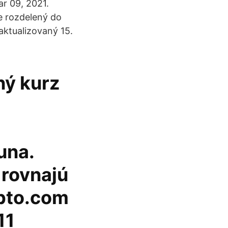
r 09, 2021.
e rozdelený do
ktualizovaný 15.
ý kurz
una.
 rovnajú
ypto.com
11