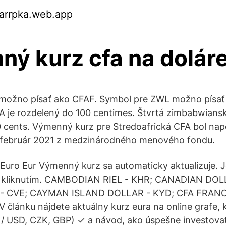
arrpka.web.app
ý kurz cfa na dolár
možno písať ako CFAF. Symbol pre ZWL možno písať
A je rozdelený do 100 centimes. Štvrtá zimbabwiansk
 cents. Výmenný kurz pre Stredoafrická CFA bol nap
. február 2021 z medzinárodného menového fondu.
 Euro Eur Výmenný kurz sa automaticky aktualizuje.
m kliknutím. CAMBODIAN RIEL - KHR; CANADIAN DOL
- CVE; CAYMAN ISLAND DOLLAR - KYD; CFA FRANC
 V článku nájdete aktuálny kurz eura na online grafe,
 / USD, CZK, GBP) ✓ a návod, ako úspešne investov