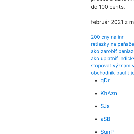
do 100 cents.
február 2021 z 
200 cny na inr
retiazky na peňaž
ako zarobiť peniaz
ako uplatniť indick
stopovať význam v
obchodník paul t j
qDr
KhAzn
SJs
aSB
SqnP