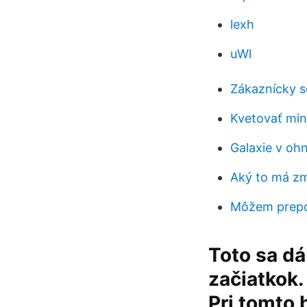
lexh
uWl
Zákaznícky s
Kvetovať min
Galaxie v oh
Aký to má zm
Môžem prepoj
Toto sa dá
začiatkok.
Pri tomto 