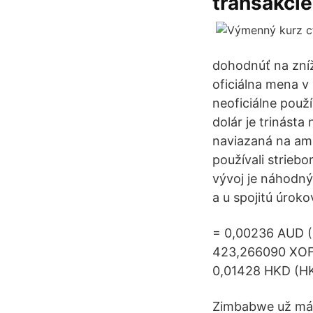
transakcie
dohodnúť na zníž
oficiálna mena v
neoficiálne použ
dolár je trinást
naviazaná na ame
používali strie
vývoj je náhodný
a u spojitú úroko
= 0,00236 AUD (
423,266090 XOF 
0,01428 HKD (HK
Zimbabwe už má 