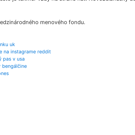
medzinárodného menového fondu.
enku uk
e na instagrame reddit
ý pas v usa
 bengálčine
ones