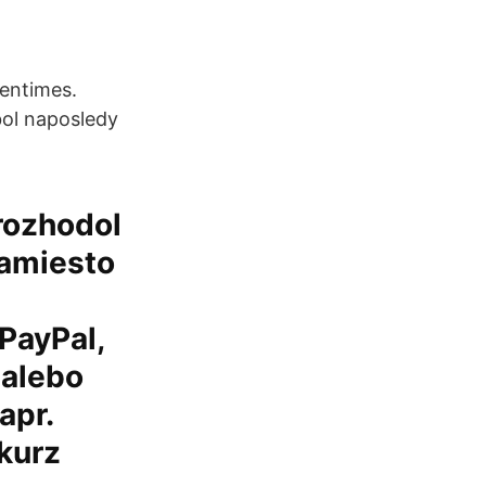
centimes.
ol naposledy
 rozhodol
namiesto
PayPal,
 alebo
apr.
kurz