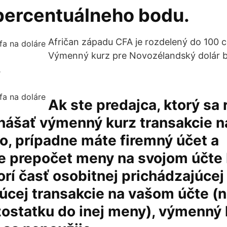
 percentuálneho bodu.
Afričan západu CFA je rozdelený do 100 
Výmenný kurz pre Novozélandský dolár b
.
Ak ste predajca, ktorý sa
znášať výmenný kurz transakcie 
, prípadne máte firemný účet a
e prepočet meny na svojom účte 
orí časť osobitnej prichádzajúcej
cej transakcie na vašom účte (n
ostatku do inej meny), výmenný 