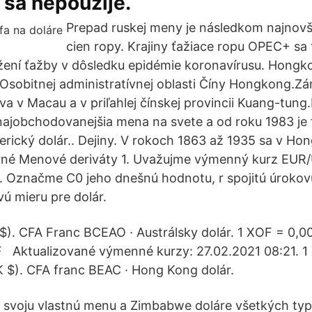
 sa nepoužije.
Prepad ruskej meny je následkom najnov
cien ropy. Krajiny ťažiace ropu OPEC+ sa 
ení ťažby v dôsledku epidémie koronavírusu. Hongko
 Osobitnej administratívnej oblasti Číny Hongkong.Zá
íva v Macau a v priľahlej čínskej provincii Kuang-tu
a najobchodovanejšia mena na svete a od roku 1983 j
rický dolár.. Dejiny. V rokoch 1863 až 1935 sa v Hon
borné Menové deriváty 1. Uvažujme výmenný kurz EUR
. Označme C0 jeho dnešnú hodnotu, r spojitú úrokov
vú mieru pre dolár.
$). CFA Franc BCEAO · Austrálsky dolár. 1 XOF = 0,
Aktualizované výmenné kurzy: 27.02.2021 08:21. 1 
 $). CFA franc BEAC · Hong Kong dolár.
svoju vlastnú menu a Zimbabwe doláre všetkých typ