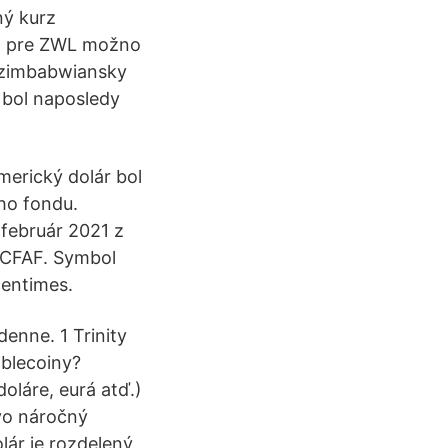
ný kurz
ol pre ZWL možno
á zimbabwiansky
 bol naposledy
merický dolár bol
ho fondu.
 február 2021 z
 CFAF. Symbol
centimes.
enne. 1 Trinity
blecoiny?
oláre, eurá atď.)
vo náročný
lár je rozdelený