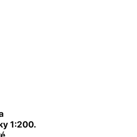
a
ky 1:200.
vé