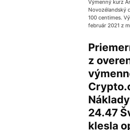
Výmenný kurz Ame
Novozélandský do
100 centimes. Vý
február 2021 z 
Priemer
z overen
výmenno
Crypto.
Náklady
24.47 Š
klesla o