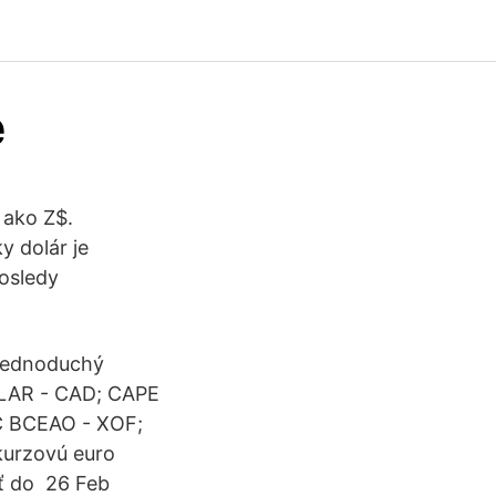
e
 ako Z$.
y dolár je
osledy
 Jednoduchý
LAR - CAD; CAPE
 BCEAO - XOF;
 kurzovú euro
ať do 26 Feb