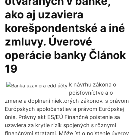
otváraných v banke,
ako aj uzaviera
korešpondentské a iné
zmluvy. Úverové
operácie banky Článok
19
k návrhu zákona o
poisťovníctve a o
zmene a doplnení niektorých zákonov. s právom
Európskych spoločenstiev a právom Európskej
únie. Právny akt ES/EÚ Finančné poistenie sa
uzaviera za krytie rizík spojených s rôznymi
finančnými stratami. Môže ísť o poistenie úverov,