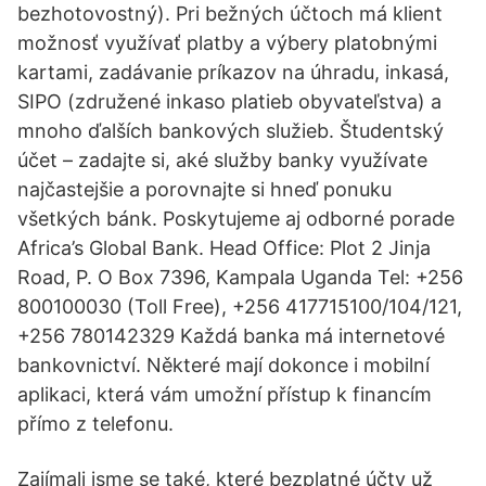
bezhotovostný). Pri bežných účtoch má klient
možnosť využívať platby a výbery platobnými
kartami, zadávanie príkazov na úhradu, inkasá,
SIPO (združené inkaso platieb obyvateľstva) a
mnoho ďalších bankových služieb. Študentský
účet – zadajte si, aké služby banky využívate
najčastejšie a porovnajte si hneď ponuku
všetkých bánk. Poskytujeme aj odborné porade
Africa’s Global Bank. Head Office: Plot 2 Jinja
Road, P. O Box 7396, Kampala Uganda Tel: +256
800100030 (Toll Free), +256 417715100/104/121,
+256 780142329 Každá banka má internetové
bankovnictví. Některé mají dokonce i mobilní
aplikaci, která vám umožní přístup k financím
přímo z telefonu.
Zajímali jsme se také, které bezplatné účty už