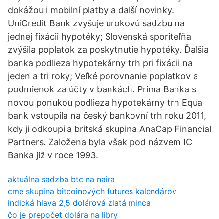
dokážou i mobilní platby a další novinky.
UniCredit Bank zvyšuje úrokovú sadzbu na
jednej fixácii hypotéky; Slovenská sporiteľňa
zvýšila poplatok za poskytnutie hypotéky. Ďalšia
banka podlieza hypotekárny trh pri fixácii na
jeden a tri roky; Veľké porovnanie poplatkov a
podmienok za účty v bankách. Prima Banka s
novou ponukou podlieza hypotekárny trh Equa
bank vstoupila na český bankovní trh roku 2011,
kdy ji odkoupila britská skupina AnaCap Financial
Partners. Založena byla však pod názvem IC
Banka již v roce 1993.
aktuálna sadzba btc na naira
cme skupina bitcoinových futures kalendárov
indická hlava 2,5 dolárová zlatá minca
čo je prepočet dolára na libry