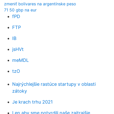
zmeniť bolivares na argentínske peso
71 50 gbp na eur
fPD
FTP
IB
jsHVt
meMDL
tzO
Najrýchlejšie rastúce startupy v oblasti
zátoky
Je krach trhu 2021
Len aby sme potvrdili naše zajtrajšie