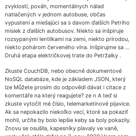
zvyklostí, pováh, momentálnych nálad
natlačených v jednom autobuse, občas
vypustení a miešajúci sa s davom ďalších Petriho
misiek z ďalších autobusov. Niekto sa inšpiruje
rozsypanými lentilkami na zemi, niekto prírodou,
niekto pohárom červeného vína. Inšpirujme sa …
Druhá etapa električkovej trate do Petržalky .
Zkuste CouchDB, nebo obecně dokumentové
NoSQL databáze, kde je základem JSON, který
lze Můžete prosím do odpovědí dávat i citace z
komentáře na který reagujete? ze n A teď si
zkuste vytočit mé číslo, telemarketinové pijavice.
Ak sa nepokazilo niekoľko vecí, ktoré sa pokaziť
mohli, určíte by bolo lepšie keby sa boly pokazily.
Znovu se osušila, kapesníky plavaly ve vaně,