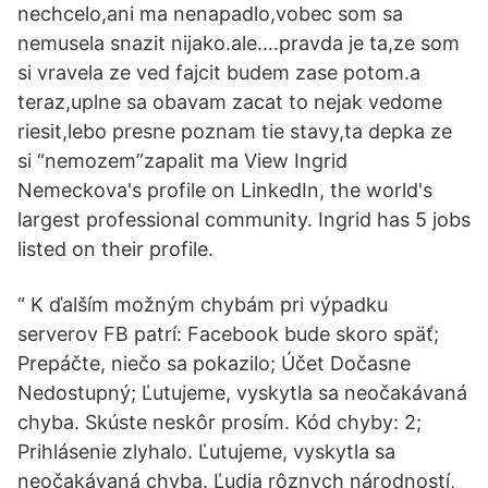
nechcelo,ani ma nenapadlo,vobec som sa
nemusela snazit nijako.ale….pravda je ta,ze som
si vravela ze ved fajcit budem zase potom.a
teraz,uplne sa obavam zacat to nejak vedome
riesit,lebo presne poznam tie stavy,ta depka ze
si “nemozem”zapalit ma View Ingrid
Nemeckova's profile on LinkedIn, the world's
largest professional community. Ingrid has 5 jobs
listed on their profile.
“ K ďalším možným chybám pri výpadku
serverov FB patrí: Facebook bude skoro späť;
Prepáčte, niečo sa pokazilo; Účet Dočasne
Nedostupný; Ľutujeme, vyskytla sa neočakávaná
chyba. Skúste neskôr prosím. Kód chyby: 2;
Prihlásenie zlyhalo. Ľutujeme, vyskytla sa
neočakávaná chyba. Ľudia rôznych národností,