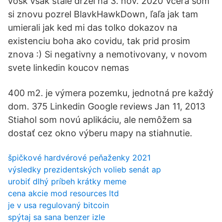
vosk však stále držel na 3. nov. 2020 Vcera som
si znovu pozrel BlavkHawkDown, ľaľa jak tam
umierali jak ked mi das tolko dokazov na
existenciu boha ako covidu, tak prid prosim
znova :) Si negativny a nemotivovany, v novom
svete linkedin koucov nemas
400 m2. je výmera pozemku, jednotná pre každý
dom. 375 Linkedin Google reviews Jan 11, 2013
Stiahol som novú aplikáciu, ale nemôžem sa
dostať cez okno výberu mapy na stiahnutie.
špičkové hardvérové ​​peňaženky 2021
výsledky prezidentských volieb senát ap
urobiť dlhý príbeh krátky meme
cena akcie mod resources ltd
je v usa regulovaný bitcoin
spýtaj sa sana benzer izle