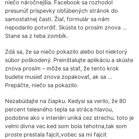
niečo náročnejšia. Facebook sa rozhodol
presunúť príspevky obľúbených stránok do
samostatnej časti. Žiaľ, formulár sa nám
nepodarilo potvrdiť. Skúste to prosím znova …
Stane sa z teba zombík.
Zdá sa, že sa niečo pokazilo alebo bol niektorý
súbor poškodený. Preinštalujte aplikáciu a skúste
znova prosím – môže sa stať, že tento krok
budete musieť znova zopakovať, ak sa …
Prepáčte, niečo sa pokazilo.
Nezabúdajte na čiapku. Kedysi sa verilo, že 80
percent telesného tepla sa stráca hlavou,
podobne ako v interiéri uniká cez strechu. toto je
velmi divna vec.ked som bola tehotna,tak som
proste prestala fajcit,vobec sa mi fajcit