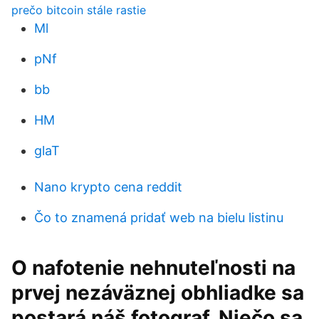
prečo bitcoin stále rastie
Ml
pNf
bb
HM
glaT
Nano krypto cena reddit
Čo to znamená pridať web na bielu listinu
O nafotenie nehnuteľnosti na
prvej nezáväznej obhliadke sa
postará náš fotograf, Niečo sa