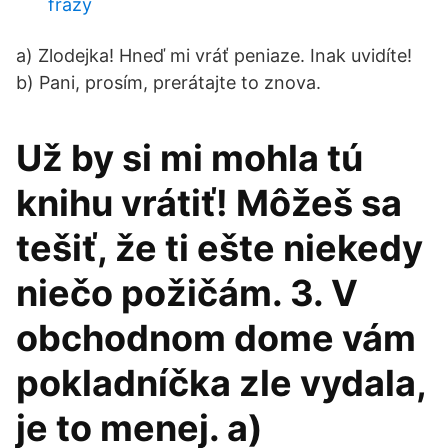
frázy
a) Zlodejka! Hneď mi vráť peniaze. Inak uvidíte!
b) Pani, prosím, prerátajte to znova.
Už by si mi mohla tú
knihu vrátiť! Môžeš sa
tešiť, že ti ešte niekedy
niečo požičám. 3. V
obchodnom dome vám
pokladníčka zle vydala,
je to menej. a)