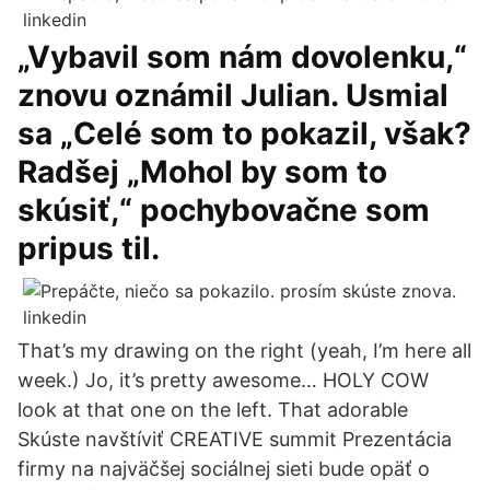
„Vybavil som nám dovolenku,“
znovu oznámil Julian. Usmial
sa „Celé som to pokazil, však?
Radšej „Mohol by som to
skúsiť,“ pochybovačne som
pripus til.
That’s my drawing on the right (yeah, I’m here all
week.) Jo, it’s pretty awesome… HOLY COW
look at that one on the left. That adorable
Skúste navštíviť CREATIVE summit Prezentácia
firmy na najväčšej sociálnej sieti bude opäť o