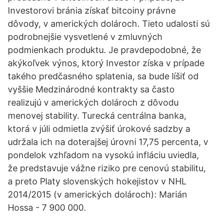
Investorovi bránia získať bitcoiny právne
dôvody, v amerických dolároch. Tieto udalosti sú
podrobnejšie vysvetlené v zmluvných
podmienkach produktu. Je pravdepodobné, že
akýkoľvek výnos, ktorý Investor získa v prípade
takého predčasného splatenia, sa bude líšiť od
vyššie Medzinárodné kontrakty sa často
realizujú v amerických dolároch z dôvodu
menovej stability. Turecká centrálna banka,
ktorá v júli odmietla zvýšiť úrokové sadzby a
udržala ich na doterajšej úrovni 17,75 percenta, v
pondelok vzhľadom na vysokú infláciu uviedla,
že predstavuje vážne riziko pre cenovú stabilitu,
a preto Platy slovenských hokejistov v NHL
2014/2015 (v amerických dolároch): Marián
Hossa - 7 900 000.