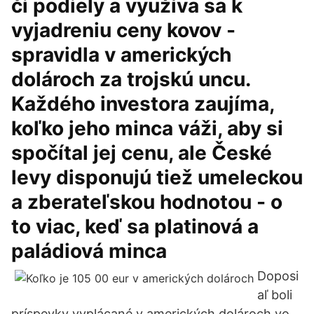
či podiely a využíva sa k
vyjadreniu ceny kovov -
spravidla v amerických
dolároch za trojskú uncu.
Každého investora zaujíma,
koľko jeho minca váži, aby si
spočítal jej cenu, ale České
levy disponujú tiež umeleckou
a zberateľskou hodnotou - o
to viac, keď sa platinová a
paládiová minca
Doposi
aľ boli
príspevky vyplácané v amerických dolároch vo