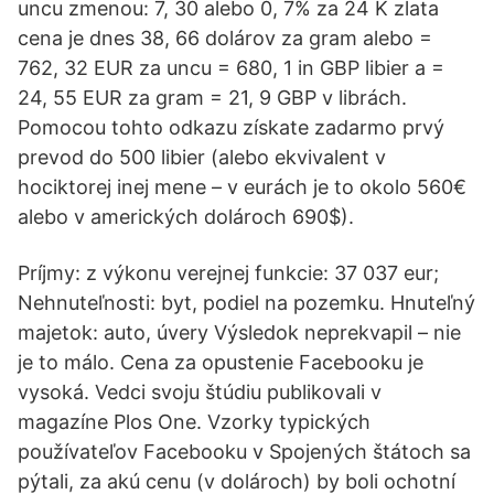
uncu zmenou: 7, 30 alebo 0, 7% za 24 K zlata
cena je dnes 38, 66 dolárov za gram alebo =
762, 32 EUR za uncu = 680, 1 in GBP libier a =
24, 55 EUR za gram = 21, 9 GBP v librách.
Pomocou tohto odkazu získate zadarmo prvý
prevod do 500 libier (alebo ekvivalent v
hociktorej inej mene – v eurách je to okolo 560€
alebo v amerických dolároch 690$).
Príjmy: z výkonu verejnej funkcie: 37 037 eur;
Nehnuteľnosti: byt, podiel na pozemku. Hnuteľný
majetok: auto, úvery Výsledok neprekvapil – nie
je to málo. Cena za opustenie Facebooku je
vysoká. Vedci svoju štúdiu publikovali v
magazíne Plos One. Vzorky typických
používateľov Facebooku v Spojených štátoch sa
pýtali, za akú cenu (v dolároch) by boli ochotní