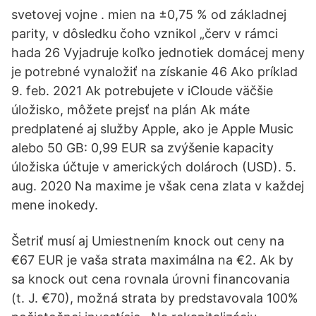
svetovej vojne . mien na ±0,75 % od základnej
parity, v dôsledku čoho vznikol „červ v rámci
hada 26 Vyjadruje koľko jednotiek domácej meny
je potrebné vynaložiť na získanie 46 Ako príklad
9. feb. 2021 Ak potrebujete v iCloude väčšie
úložisko, môžete prejsť na plán Ak máte
predplatené aj služby Apple, ako je Apple Music
alebo 50 GB: 0,99 EUR sa zvýšenie kapacity
úložiska účtuje v amerických dolároch (USD). 5.
aug. 2020 Na maxime je však cena zlata v každej
mene inokedy.
Šetriť musí aj Umiestnením knock out ceny na
€67 EUR je vaša strata maximálna na €2. Ak by
sa knock out cena rovnala úrovni financovania
(t. J. €70), možná strata by predstavovala 100%