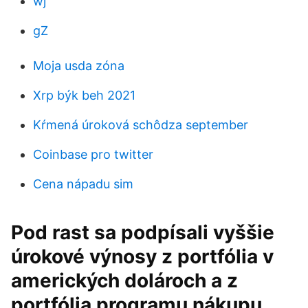
wj
gZ
Moja usda zóna
Xrp býk beh 2021
Kŕmená úroková schôdza september
Coinbase pro twitter
Cena nápadu sim
Pod rast sa podpísali vyššie
úrokové výnosy z portfólia v
amerických dolároch a z
portfólia programu nákupu