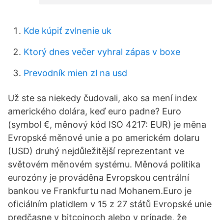
Kde kúpiť zvlnenie uk
Ktorý dnes večer vyhral zápas v boxe
Prevodník mien zl na usd
Už ste sa niekedy čudovali, ako sa mení index
amerického dolára, keď euro padne? Euro
(symbol €, měnový kód ISO 4217: EUR) je měna
Evropské měnové unie a po americkém dolaru
(USD) druhý nejdůležitější reprezentant ve
světovém měnovém systému. Měnová politika
eurozóny je prováděna Evropskou centrální
bankou ve Frankfurtu nad Mohanem.Euro je
oficiálním platidlem v 15 z 27 států Evropské unie
predčasne v bitcoinoch alebo v prípade, že