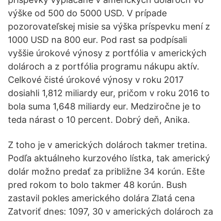
výške od 500 do 5000 USD. V prípade
pozorovateľskej misie sa výška príspevku mení z
1000 USD na 800 eur. Pod rast sa podpísali
vyššie úrokové výnosy z portfólia v amerických
dolároch a z portfólia programu nákupu aktív.
Celkové čisté úrokové výnosy v roku 2017
dosiahli 1,812 miliardy eur, pričom v roku 2016 to
bola suma 1,648 miliardy eur. Medziročne je to
teda nárast o 10 percent. Dobrý deň, Anika.
Z toho je v amerických dolároch takmer tretina.
Podľa aktuálneho kurzového lístka, tak americký
dolár možno predať za približne 34 korún. Ešte
pred rokom to bolo takmer 48 korún. Bush
zastavil pokles amerického dolára Zlatá cena
Zatvoriť dnes: 1097, 30 v amerických dolároch za