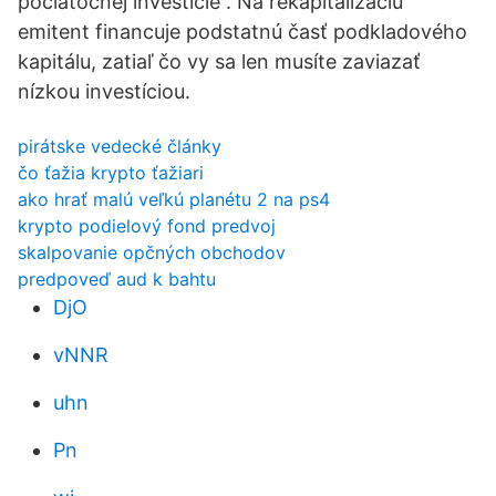
počiatočnej investície . Na rekapitalizáciu
emitent financuje podstatnú časť podkladového
kapitálu, zatiaľ čo vy sa len musíte zaviazať
nízkou investíciou.
pirátske vedecké články
čo ťažia krypto ťažiari
ako hrať malú veľkú planétu 2 na ps4
krypto podielový fond predvoj
skalpovanie opčných obchodov
predpoveď aud k bahtu
DjO
vNNR
uhn
Pn