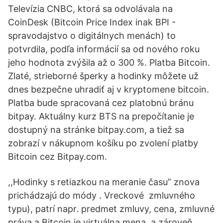
Televízia CNBC, ktorá sa odvolávala na
CoinDesk (Bitcoin Price Index inak BPI -
spravodajstvo o digitálnych menách) to
potvrdila, podľa informácií sa od nového roku
jeho hodnota zvýšila až o 300 %. Platba Bitcoin.
Zlaté, strieborné šperky a hodinky môžete už
dnes bezpečne uhradiť aj v kryptomene bitcoin.
Platba bude spracovaná cez platobnú bránu
bitpay. Aktuálny kurz BTS na prepočítanie je
dostupný na stránke bitpay.com, a tiež sa
zobrazí v nákupnom košíku po zvolení platby
Bitcoin cez Bitpay.com.
,,Hodinky s retiazkou na meranie času” znova
prichádzajú do módy . Vreckové zmluvného
typu), patrí napr. predmet zmluvy, cena, zmluvné
práva a Bitcoin je virtuálna mena, a zároveň