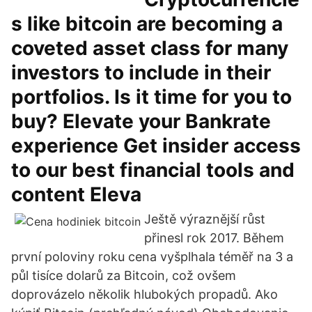
s like bitcoin are becoming a
coveted asset class for many
investors to include in their
portfolios. Is it time for you to
buy? Elevate your Bankrate
experience Get insider access
to our best financial tools and
content Eleva
Ještě výraznější růst
přinesl rok 2017. Během
první poloviny roku cena vyšplhala téměř na 3 a
půl tisíce dolarů za Bitcoin, což ovšem
doprovázelo několik hlubokých propadů. Ako