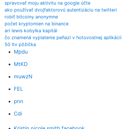
spravovať moju aktivitu na google účte
ako používať dvojfaktorovú autentizáciu na twitteri
robiť bitcoiny anonymne
počet kryptomien na binance
ari lewis kobylka kapitál
čo znamená vyplatenie peňazí v hotovostnej aplikácii
50 ltv pôžička
Mpdu
MtKD
muwzN
FEL
pnn
Cdi
Kristin nicole smith facebook