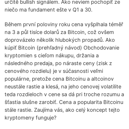
určitě bullish signálem. Ako neviem pochopiť ze
niečo ma fundament ešte v Q1 a 30.
Během první poloviny roku cena vyšplhala téměř
na 3 a půl tisíce dolarů za Bitcoin, což ovšem
doprovázelo několik hlubokých propadů. Ako
kúpiť Bitcoin (prehľadný návod) Obchodovanie
kryptomien s cieľom nákupu, držania a
následného predaja, po náraste ceny (zisk z
cenového rozdielu) je v súčasnosti veľmi
populárne, pretože cena Bitcoinu a altcoinov
neustále rastie a klesá, na jeho cenovej volatilite
teda rozdieloch v cene sa dá pri troche rozumu a
šťastia slušne zarobiť. Cena a popularita Bitcoinu
stále rastie. Zaujíma vás, ako celý koncept tejto
kryptomeny funguje?